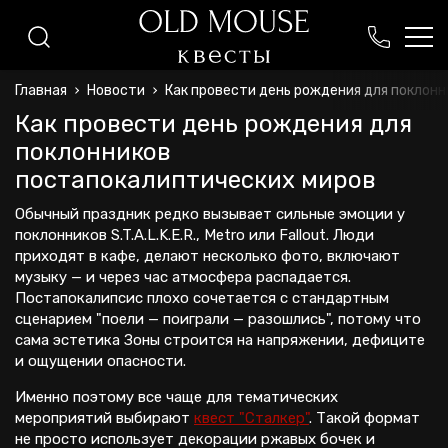
+375 (44) 771-09-40
Главная
Новости
Как провести день рождения для поклон
+375 (44) 525-18-85
Как провести день рождения для
oldmouseminsk@gmail.com
поклонников
ежедневно с 9:00 до 22:30
постапокалиптических миров
Обычный праздник редко вызывает сильные эмоции у
поклонников S.T.A.L.K.E.R., Metro или Fallout. Люди
приходят в кафе, делают несколько фото, включают
музыку — и через час атмосфера распадается.
Постапокалипсис плохо сочетается с стандартным
сценарием "поели — поиграли — разошлись", потому что
сама эстетика Зоны строится на напряжении, дефиците
и ощущении опасности.
Именно поэтому все чаще для тематических
мероприятий выбирают
квест "Сталкер"
. Такой формат
не просто использует декорации ржавых бочек и