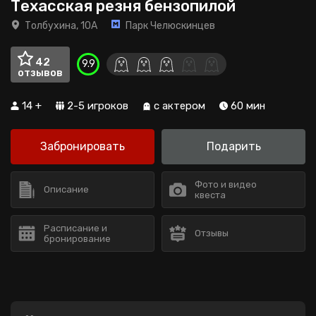
Техасская резня бензопилой
Толбухина, 10А
Парк Челюскинцев
42
9.9
отзывов
14 +
2-5 игроков
с актером
60 мин
Забронировать
Подарить
Фото и видео
Описание
квеста
Расписание и
Отзывы
бронирование