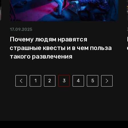
17.09.2025
Почему людям нравятся
страшные квесты и в чем польза
такого развлечения
1
2
3
4
5